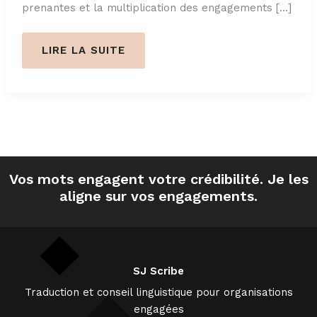
prenantes et la multiplication des engagements […]
COMMENT
LIRE LA SUITE
ÉVITER
LE
GREENWASHING
DANS
VOS
COMMUNICATIONS
RSE
?
Vos mots engagent votre crédibilité. Je les
aligne sur vos engagements.
SJ Scribe
Traduction et conseil linguistique pour organisations
engagées